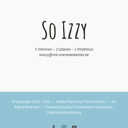
3 Stimmen – 2 Gitarren – 1 Rhythmus
soizzy@md-eventsandartists.de
© Copyright 2016 -
2026 | Avada Theme by
Theme Fusion
| All
Rights Reserved | Powered by
Braun Multimedia
|
Impressum
|
Datenschutzerklärung
Facebook
Instagram
YouTube